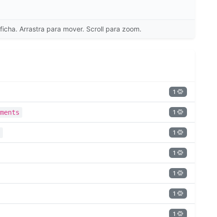
ficha. Arrastra para mover. Scroll para zoom.
1
1
ments
1
1
1
1
1