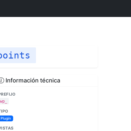
points
Información técnica
PREFIJO
wp_
TIPO
Plugin
VISTAS