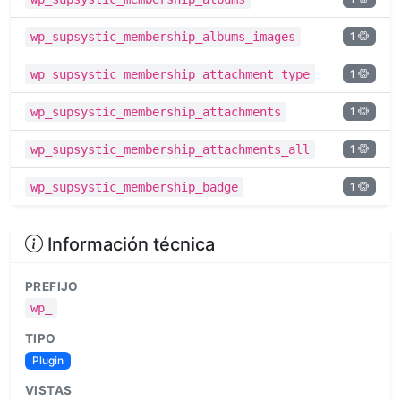
1
wp_supsystic_membership_albums_images
1
wp_supsystic_membership_attachment_type
1
wp_supsystic_membership_attachments
1
wp_supsystic_membership_attachments_all
1
wp_supsystic_membership_badge
Información técnica
PREFIJO
wp_
TIPO
Plugin
VISTAS