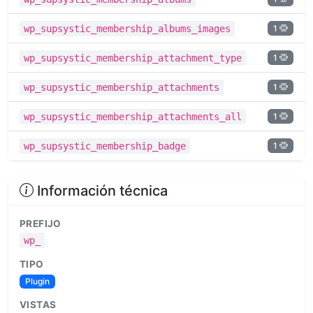
1
wp_supsystic_membership_albums_images
1
wp_supsystic_membership_attachment_type
1
wp_supsystic_membership_attachments
1
wp_supsystic_membership_attachments_all
1
wp_supsystic_membership_badge
Información técnica
PREFIJO
wp_
TIPO
Plugin
VISTAS