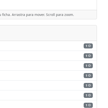
 ficha. Arrastra para mover. Scroll para zoom.
1
1
1
1
1
1
1