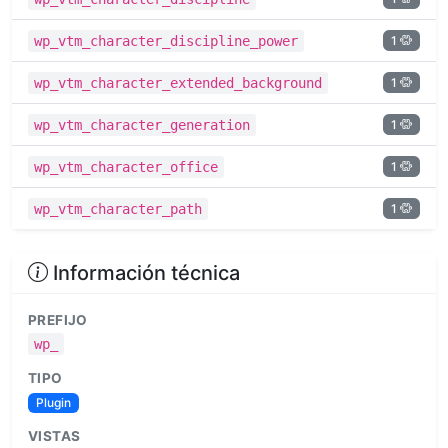
1
wp_vtm_character_discipline_power
1
wp_vtm_character_extended_background
1
wp_vtm_character_generation
1
wp_vtm_character_office
1
wp_vtm_character_path
Información técnica
PREFIJO
wp_
TIPO
Plugin
VISTAS