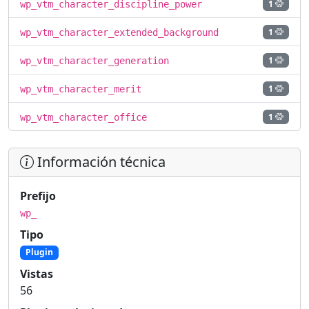
1
wp_vtm_character_discipline_power
1
wp_vtm_character_extended_background
1
wp_vtm_character_generation
1
wp_vtm_character_merit
1
wp_vtm_character_office
Información técnica
Prefijo
wp_
Tipo
Plugin
Vistas
56