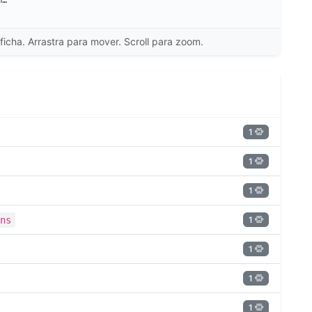
ficha. Arrastra para mover. Scroll para zoom.
1
1
1
1
ns
1
1
1