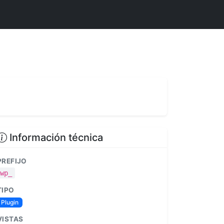
Información técnica
PREFIJO
wp_
TIPO
Plugin
VISTAS