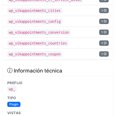
1
wp_vikappointments_cities
1
wp_vikappointments_config
1
wp_vikappointments_conversion
1
wp_vikappointments_countries
1
wp_vikappointments_coupon
Información técnica
PREFIJO
wp_
TIPO
Plugin
VISTAS