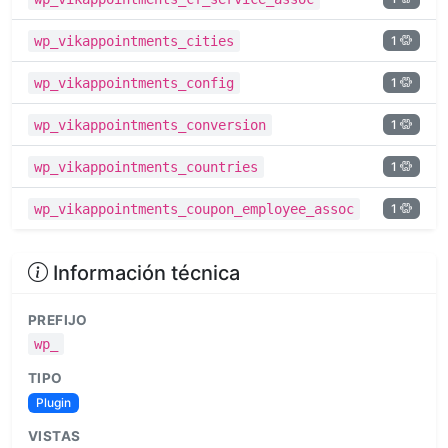
1
wp_vikappointments_cities
1
wp_vikappointments_config
1
wp_vikappointments_conversion
1
wp_vikappointments_countries
1
wp_vikappointments_coupon_employee_assoc
Información técnica
PREFIJO
wp_
TIPO
Plugin
VISTAS