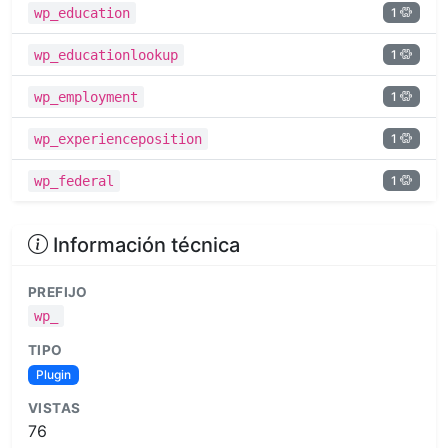
1
wp_education
1
wp_educationlookup
1
wp_employment
1
wp_experienceposition
1
wp_federal
Información técnica
PREFIJO
wp_
TIPO
Plugin
VISTAS
76