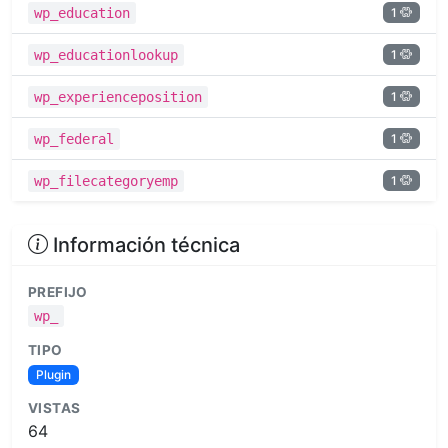
1
wp_education
1
wp_educationlookup
1
wp_experienceposition
1
wp_federal
1
wp_filecategoryemp
Información técnica
PREFIJO
wp_
TIPO
Plugin
VISTAS
64