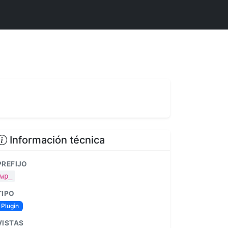
Información técnica
PREFIJO
wp_
TIPO
Plugin
VISTAS