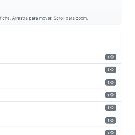
ficha. Arrastra para mover. Scroll para zoom.
1
1
1
1
1
1
1