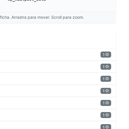
ficha. Arrastra para mover. Scroll para zoom.
1
1
1
1
1
1
1