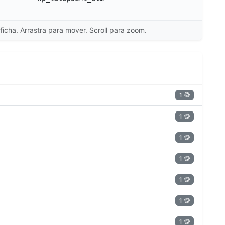
ficha. Arrastra para mover. Scroll para zoom.
1
1
1
1
1
1
1