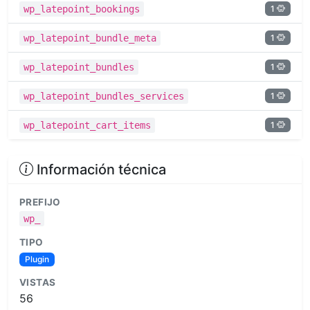
1
wp_latepoint_bookings
1
wp_latepoint_bundle_meta
1
wp_latepoint_bundles
1
wp_latepoint_bundles_services
1
wp_latepoint_cart_items
Información técnica
PREFIJO
wp_
TIPO
Plugin
VISTAS
56