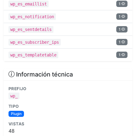
1
wp_es_emaillist
1
wp_es_notification
1
wp_es_sentdetails
1
wp_es_subscriber_ips
1
wp_es_templatetable
Información técnica
PREFIJO
wp_
TIPO
Plugin
VISTAS
48