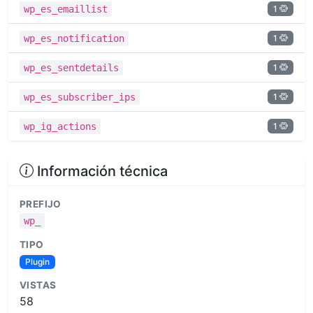
1
wp_es_emaillist
1
wp_es_notification
1
wp_es_sentdetails
1
wp_es_subscriber_ips
1
wp_ig_actions
Información técnica
PREFIJO
wp_
TIPO
Plugin
VISTAS
58