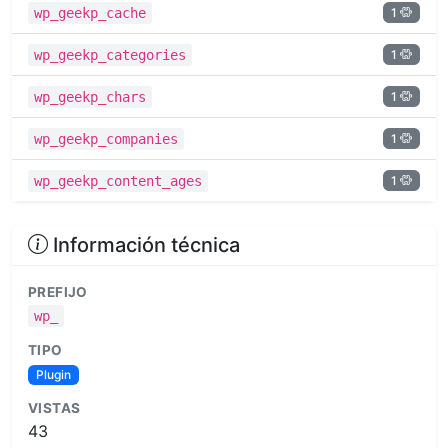
1
wp_geekp_cache
1
wp_geekp_categories
1
wp_geekp_chars
1
wp_geekp_companies
1
wp_geekp_content_ages
Información técnica
PREFIJO
wp_
TIPO
Plugin
VISTAS
43