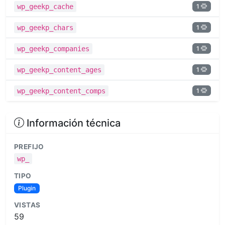
1
wp_geekp_cache
1
wp_geekp_chars
1
wp_geekp_companies
1
wp_geekp_content_ages
1
wp_geekp_content_comps
Información técnica
PREFIJO
wp_
TIPO
Plugin
VISTAS
59