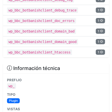
1
wp_bbc_botbanishclient_debug_trace
1
wp_bbc_botbanishclient_doc_errors
1
wp_bbc_botbanishclient_domain_bad
1
wp_bbc_botbanishclient_domain_good
1
wp_bbc_botbanishclient_htaccess
Información técnica
PREFIJO
wp_
TIPO
Plugin
VISTAS