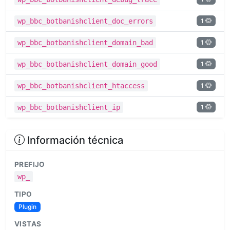
1
wp_bbc_botbanishclient_doc_errors
1
wp_bbc_botbanishclient_domain_bad
1
wp_bbc_botbanishclient_domain_good
1
wp_bbc_botbanishclient_htaccess
1
wp_bbc_botbanishclient_ip
Información técnica
PREFIJO
wp_
TIPO
Plugin
VISTAS