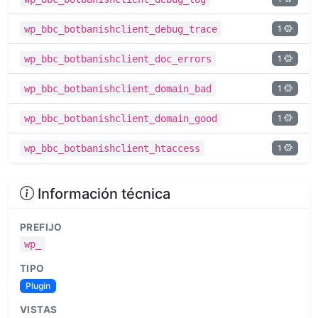
1
wp_bbc_botbanishclient_debug_trace
1
wp_bbc_botbanishclient_doc_errors
1
wp_bbc_botbanishclient_domain_bad
1
wp_bbc_botbanishclient_domain_good
1
wp_bbc_botbanishclient_htaccess
Información técnica
PREFIJO
wp_
TIPO
Plugin
VISTAS