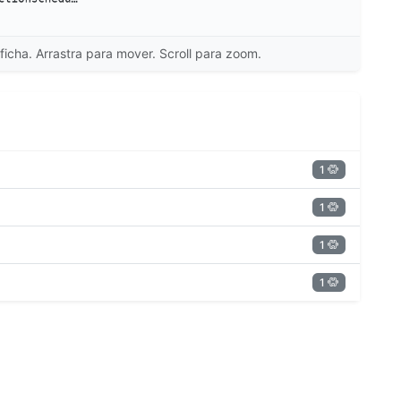
ficha. Arrastra para mover. Scroll para zoom.
1
1
1
1