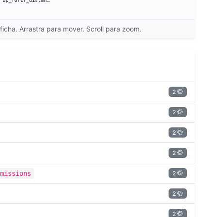
ficha. Arrastra para mover. Scroll para zoom.
2
2
2
2
2
missions
2
2