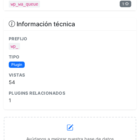
1
wp_wa_queue
Información técnica
PREFIJO
wp_
TIPO
Plugin
VISTAS
54
PLUGINS RELACIONADOS
1
Ayúdanos a mejorar nuestra base de datos