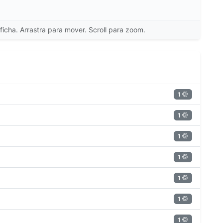
ficha. Arrastra para mover. Scroll para zoom.
1
1
1
1
1
1
1