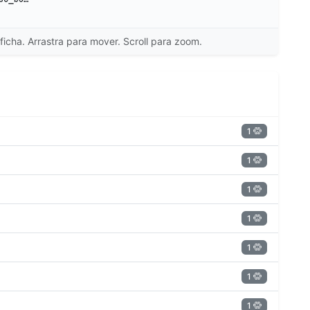
ficha. Arrastra para mover. Scroll para zoom.
1
1
1
1
1
1
1