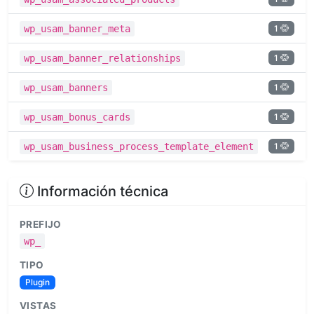
1
wp_usam_banner_meta
1
wp_usam_banner_relationships
1
wp_usam_banners
1
wp_usam_bonus_cards
1
wp_usam_business_process_template_element
Información técnica
PREFIJO
wp_
TIPO
Plugin
VISTAS