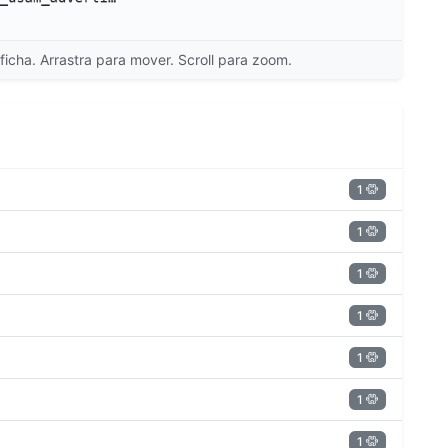
ficha. Arrastra para mover. Scroll para zoom.
1
1
1
1
1
1
1