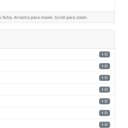
 ficha. Arrastra para mover. Scroll para zoom.
1
1
1
1
1
1
1