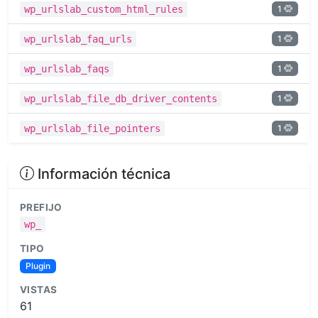
1
wp_urlslab_custom_html_rules
1
wp_urlslab_faq_urls
1
wp_urlslab_faqs
1
wp_urlslab_file_db_driver_contents
1
wp_urlslab_file_pointers
Información técnica
PREFIJO
wp_
TIPO
Plugin
VISTAS
61