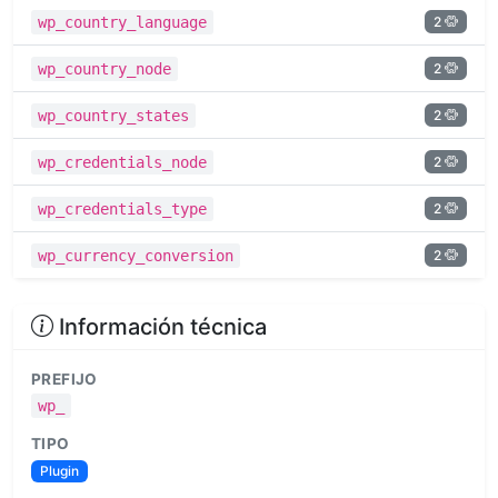
2
wp_country_language
2
wp_country_node
2
wp_country_states
2
wp_credentials_node
2
wp_credentials_type
2
wp_currency_conversion
Información técnica
PREFIJO
wp_
TIPO
Plugin