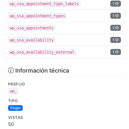
1
wp_ssa_appointment_type_labels
1
wp_ssa_appointment_types
1
wp_ssa_appointments
1
wp_ssa_availability
1
wp_ssa_availability_external
Información técnica
PREFIJO
wp_
TIPO
Plugin
VISTAS
50