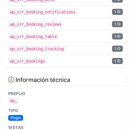
1
wp_srr_booking_notifications
1
wp_srr_booking_reviews
1
wp_srr_booking_table
1
wp_srr_booking_tracking
1
wp_srr_bookings
Información técnica
PREFIJO
wp_
TIPO
Plugin
VISTAS