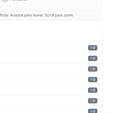
ficha. Arrastra para mover. Scroll para zoom.
1
1
1
1
1
1
1