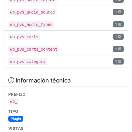
1
wp_pvs_audio_source
1
wp_pvs_audio_types
1
wp_pvs_carts
1
wp_pvs_carts_content
1
wp_pvs_category
Información técnica
PREFIJO
wp_
TIPO
Plugin
VISTAS