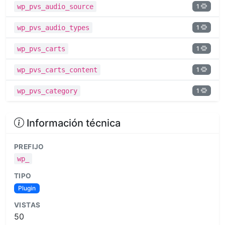
1
wp_pvs_audio_source
1
wp_pvs_audio_types
1
wp_pvs_carts
1
wp_pvs_carts_content
1
wp_pvs_category
Información técnica
PREFIJO
wp_
TIPO
Plugin
VISTAS
50