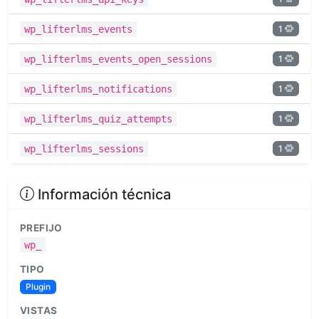
1
wp_lifterlms_events
1
wp_lifterlms_events_open_sessions
1
wp_lifterlms_notifications
1
wp_lifterlms_quiz_attempts
1
wp_lifterlms_sessions
Información técnica
PREFIJO
wp_
TIPO
Plugin
VISTAS