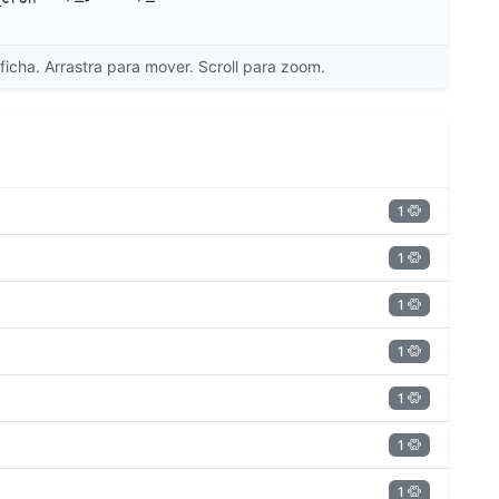
ficha. Arrastra para mover. Scroll para zoom.
1
1
1
1
1
1
1