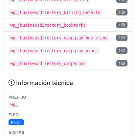
1
wp_jbusinessdirectory_billing_details
1
wp_jbusinessdirectory_bookmarks
1
wp_jbusinessdirectory_campaign_has_plans
1
wp_jbusinessdirectory_campaign_plans
1
wp_jbusinessdirectory_campaigns
Información técnica
PREFIJO
wp_
TIPO
Plugin
VISTAS