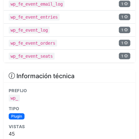
1
wp_fe_event_email_log
1
wp_fe_event_entries
1
wp_fe_event_log
1
wp_fe_event_orders
1
wp_fe_event_seats
Información técnica
PREFIJO
wp_
TIPO
Plugin
VISTAS
45