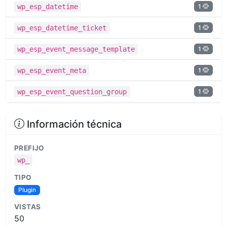
1
wp_esp_datetime
1
wp_esp_datetime_ticket
1
wp_esp_event_message_template
1
wp_esp_event_meta
1
wp_esp_event_question_group
Información técnica
PREFIJO
wp_
TIPO
Plugin
VISTAS
50