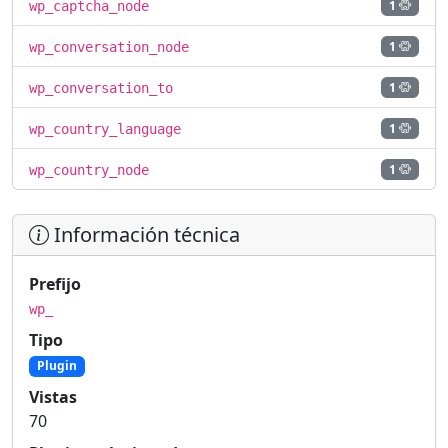
1
wp_captcha_node
1
wp_conversation_node
1
wp_conversation_to
1
wp_country_language
1
wp_country_node
Información técnica
Prefijo
wp_
Tipo
Plugin
Vistas
70