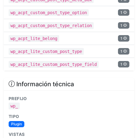
1
wp_acpt_custom_post_type_option
1
wp_acpt_custom_post_type_relation
1
wp_acpt_lite_belong
1
wp_acpt_lite_custom_post_type
1
wp_acpt_lite_custom_post_type_field
Información técnica
PREFIJO
wp_
TIPO
Plugin
VISTAS